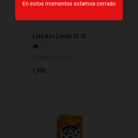
En estos momentos estamos cerrado
Lata Kas Limón 33 Cl.
Lata Kas Limón 33 Cl.
1,90
€