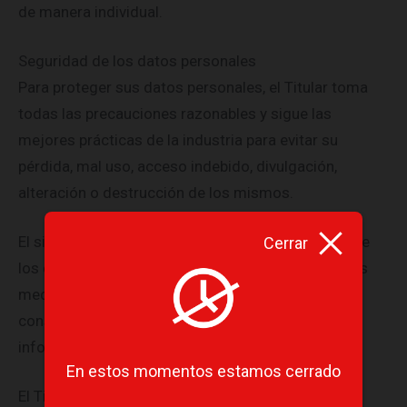
de manera individual.
Seguridad de los datos personales
Para proteger sus datos personales, el Titular toma
todas las precauciones razonables y sigue las
mejores prácticas de la industria para evitar su
pérdida, mal uso, acceso indebido, divulgación,
alteración o destrucción de los mismos.
El sitio Web está alojado en: Ionos. La seguridad de
Cerrar
los datos está garantizada, ya que toman todas las
medidas de seguridad necesarias para ello. Puede
consultar su política de privacidad para tener más
información.
En estos momentos estamos cerrado
El Titular informa al Usuario de que sus datos