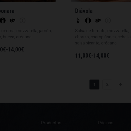
bonara
Diávola
 crema, mozzarella, jamón,
Salsa de tomate, mozzarella,
, huevo, orégano.
chorizo, champiñones, cebolla
salsa picante, orégano.
00
€
-
14,00
€
11,00
€
-
14,00
€
1
2
Productos
Páginas