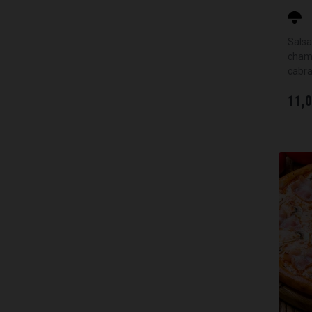
Salsa
champ
cabra
11,