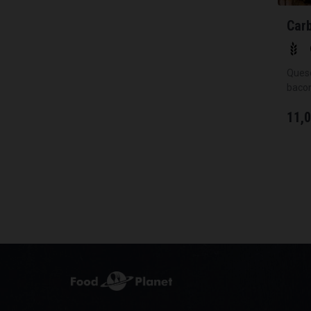
Car
Queso
bacon
11,