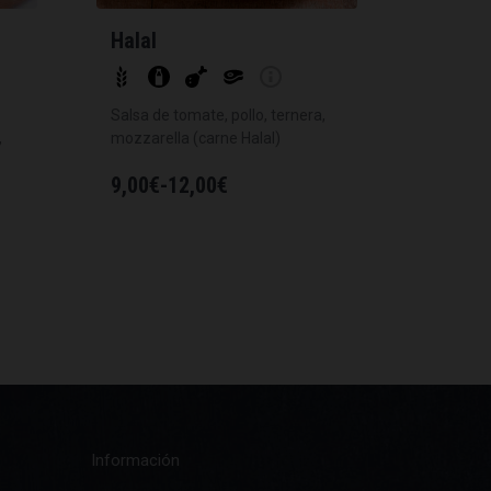
Halal
Salsa de tomate, pollo, ternera,
,
mozzarella (carne Halal)
9,00
€
-
12,00
€
Información