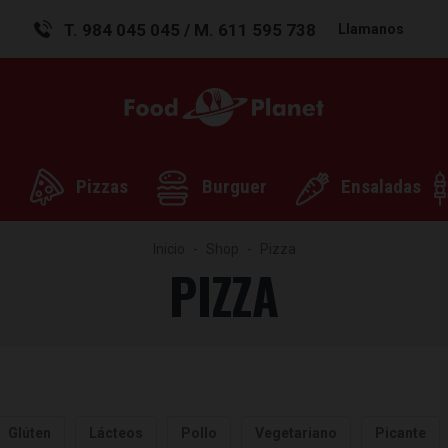
T. 984 045 045 / M. 611 595 738
Llamanos
Pizzas
Burguer
Ensaladas
Inicio
Shop
Pizza
PIZZA
Glúten
Lácteos
Pollo
Vegetariano
Picante