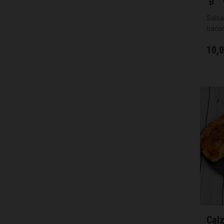
Salsa
bacon
10,
Cal