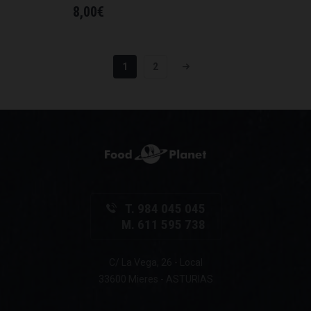
8,00
€
1
2
T. 984 045 045
M. 611 595 738
C/ La Vega, 26 - Local
33600 Mieres - ASTURIAS