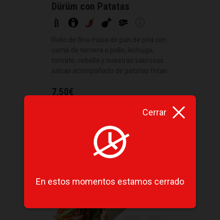
Dürüm con Patatas
Rollo de fina masa de pan de pita con
carne de ternera o pollo, lechuga,
tomate, cebolla y nuestras sabrosas
salsas acompañado de patatas fritas.
7,50
€
Cerrar
En estos momentos estamos cerrado