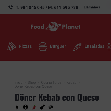
T. 984 045 045 / M. 611 595 738
Llamanos
Pizzas
Burguer
Ensaladas
Inicio
Shop
Cocina Turca
Kebab
Döner Kebab con Queso
Döner Kebab con Queso