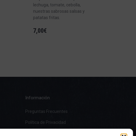
lechuga, tomate, cebolla,
nuestras sabrosas salsas y
patatas fritas.
7,00
€
Información
Preguntas Frecuentes
Política de Privacidad
Aviso Legal