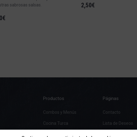
2,50
€
tras sabrosas salsas.
0
€
Productos
Páginas
Combos y Menús
Contacto
Cocina Turca
Lista de Deseos
Pizza