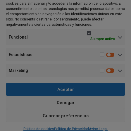
cookies para almacenar y/o acceder a la información del dispositivo. El
Preguntas Frecuentes
consentimiento de estas tecnologías nos permitirá procesar datos como
el comportamiento de navegación o las identificaciones únicas en este
Política de Privacidad
sitio. No consentir o retirar el consentimiento, puede afectar
negativamente a ciertas características y funciones.
Aviso Legal
Funcional
Siempre activo
Política de cookies (UE)
Términos y condiciones
Estadísticas
Marketing
Aceptar
© Copyright Food Planet
Denegar
Guardar preferencias
Política de cookies
Política de Privacidad
Aviso Legal