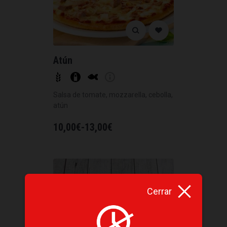
Atún
Salsa de tomate, mozzarella, cebolla,
atún
10,00
€
-
13,00
€
Cerrar