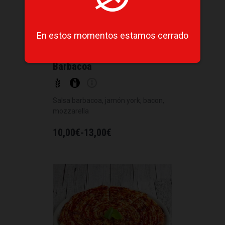
En estos momentos estamos cerrado
Barbacoa
Salsa barbacoa, jamón york, bacon,
mozzarella
10,00
€
-
13,00
€