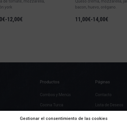
a de tomate, mozzarella,
Queso crema, mozzarella, j
ón york
bacon, huevo, orégano.
0
€
-
12,00
€
11,00
€
-
14,00
€
Productos
Páginas
Combos y Menús
Contacto
Cocina Turca
Lista de Deseos
Pizza
Gestionar el consentimiento de las cookies
Burgers