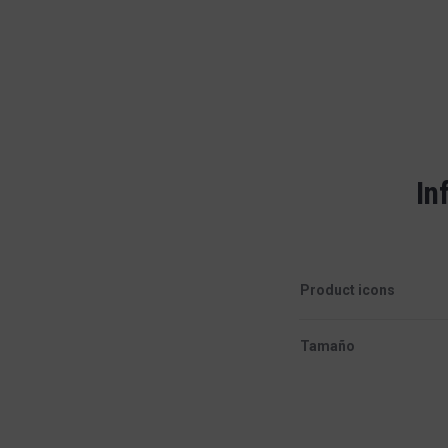
In
Product icons
Tamaño