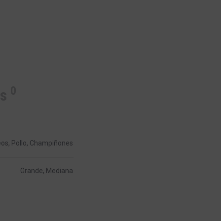
0
es
eos, Pollo, Champiñones
Grande, Mediana