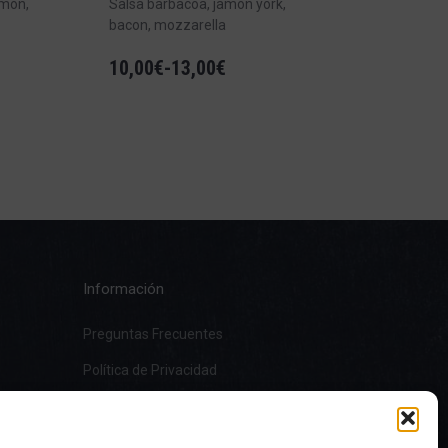
amón,
Salsa barbacoa, jamón york,
bacon, mozzarella
10,00
€
-
13,00
€
Información
Preguntas Frecuentes
Política de Privacidad
Aviso Legal
Política de cookies (UE)