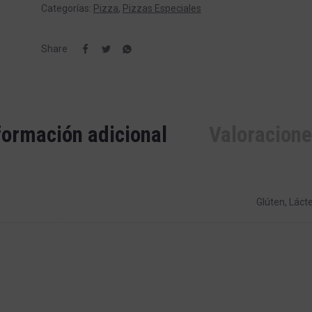
Categorías:
Pizza
,
Pizzas Especiales
Share
formación adicional
Valoracion
Glúten, Láct