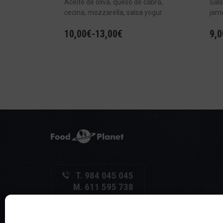
Aceite de oliva, queso de cabra,
Sals
cecina, mozzarella, salsa yogur.
jam
10,00
€
-
13,00
€
9,0
T. 984 045 045
M. 611 595 738
C/ La Vega, 26 - Local