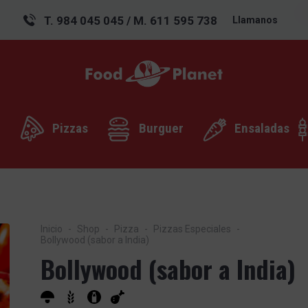
T. 984 045 045 / M. 611 595 738
Llamanos
Pizzas
Burguer
Ensaladas
Inicio
Shop
Pizza
Pizzas Especiales
Bollywood (sabor a India)
Bollywood (sabor a India)