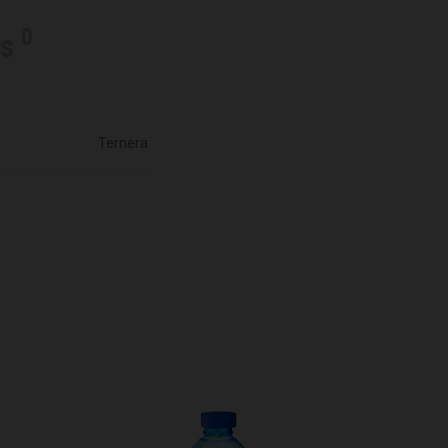
0
es
Ternera