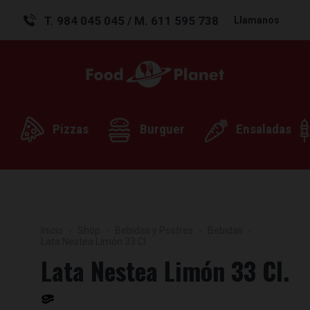
T. 984 045 045 / M. 611 595 738
Llamanos
Pizzas
Burguer
Ensaladas
Inicio
Shop
Bebidas y Postres
Bebidas
Lata Nestea Limón 33 Cl.
Lata Nestea Limón 33 Cl.