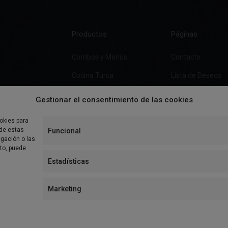
Productos
Páginas
Combos y Menús
Contacto
Cocina Turca
Lista de Deseos
Pizza
Gestionar el consentimiento de las cookies
Burgers
okies para
Ensaladas
 de estas
Funcional
gación o las
Especialidades
nto, puede
Estadísticas
Bebidas y Postres
Marketing