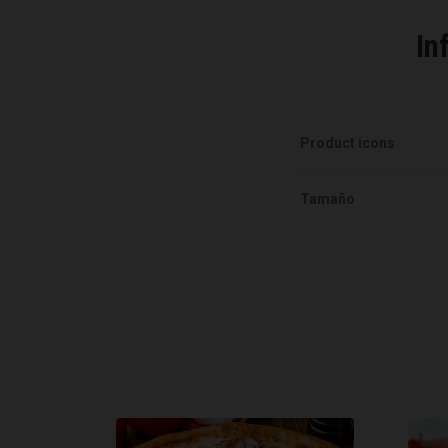
In
Product icons
Tamaño