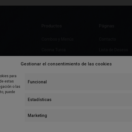
Productos
Páginas
Combos y Menús
Contacto
Cocina Turca
Lista de Deseos
Pizza
Gestionar el consentimiento de las cookies
Burgers
okies para
Ensaladas
 de estas
Funcional
gación o las
Especialidades
nto, puede
Estadísticas
Bebidas y Postres
Marketing