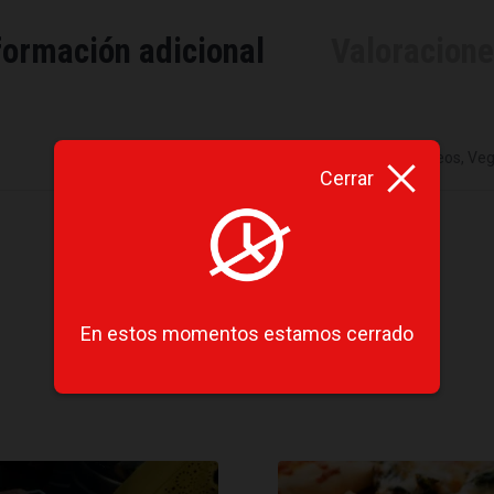
formación adicional
Valoracion
Glúten, Lácteos, V
Cerrar
En estos momentos estamos cerrado
Productos relacionados