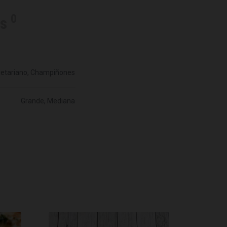
0
es
egetariano, Champiñones
Grande, Mediana