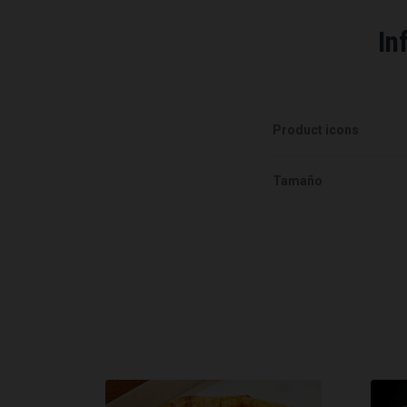
In
Product icons
Tamaño