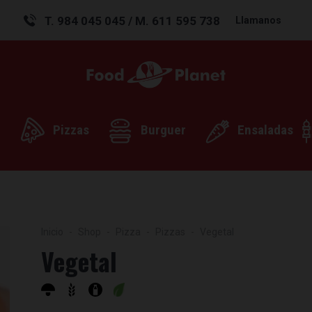
T. 984 045 045 / M. 611 595 738
Llamanos
Pizzas
Burguer
Ensaladas
Inicio
Shop
Pizza
Pizzas
Vegetal
Vegetal