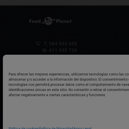
T. 984 045 045
M. 611 595 738
C/ La Vega, 26 - Local
33600 Mieres - ASTURIAS
Para ofrecer las mejores experiencias, utilizamos tecnologías como las co
almacenar y/o acceder a la información del dispositivo. El consentimiento
tecnologías nos permitirá procesar datos como el comportamiento de nave
identificaciones únicas en este sitio. No consentir o retirar el consentimie
afectar negativamente a ciertas características y funciones.
© Copyright Food Planet
Política de cookies
Política de Privacidad
Aviso Legal