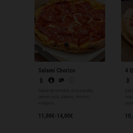
Salami Chorizo
4 
Salsa de tomate, mozzarella,
Sals
jamón york, salami, chorizo,
roqu
orégano.
sem
11,00
€
-
14,00
€
10,