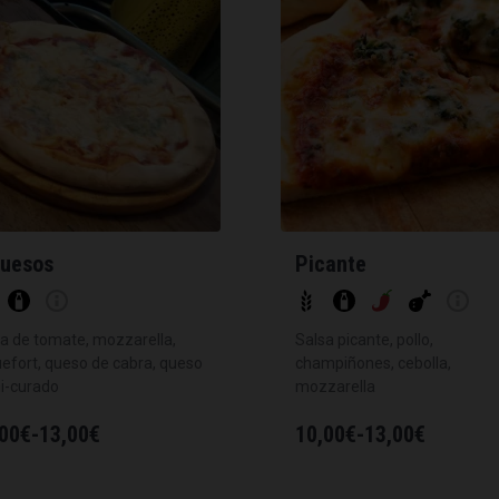
Quesos
Picante
a de tomate, mozzarella,
Salsa picante, pollo,
efort, queso de cabra, queso
champiñones, cebolla,
i-curado
mozzarella
00
€
-
13,00
€
10,00
€
-
13,00
€