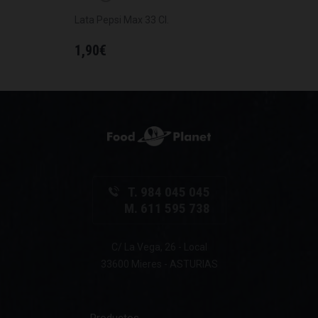
Lata Pepsi Max 33 Cl.
1,90
€
T. 984 045 045
M. 611 595 738
C/ La Vega, 26 - Local
33600 Mieres - ASTURIAS