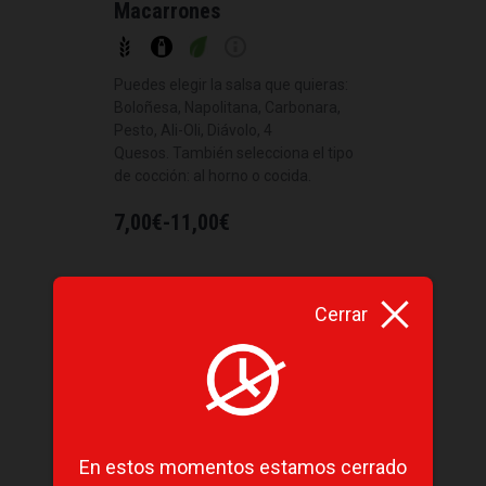
Macarrones
Puedes elegir la salsa que quieras:
Boloñesa, Napolitana, Carbonara,
Pesto, Ali-Oli, Diávolo, 4
Quesos. También selecciona el tipo
de cocción: al horno o cocida.
7,00
€
-
11,00
€
Cerrar
En estos momentos estamos cerrado