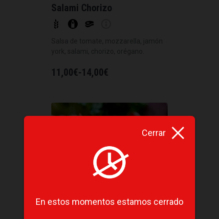
Salami Chorizo
Salsa de tomate, mozzarella, jamón
york, salami, chorizo, orégano.
11,00
€
-
14,00
€
Cerrar
En estos momentos estamos cerrado