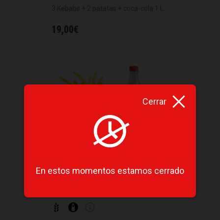
3 Kebabs + 2 patatas + coca-cola 1 L.
19,00
€
Cerrar
En estos momentos estamos cerrado
Combo D