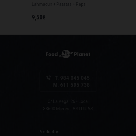
Lahmacun + Patatas + Pepsi
9,50
€
T. 984 045 045
M. 611 595 738
C/ La Vega, 26 - Local
33600 Mieres - ASTURIAS
Productos