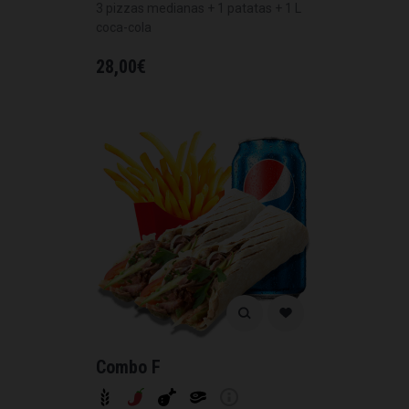
3 pizzas medianas + 1 patatas + 1 L
coca-cola
28,00
€
Combo F