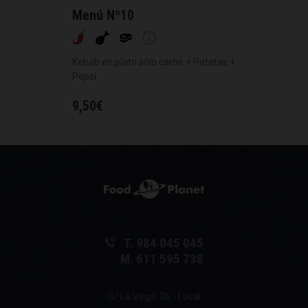
Menú Nº10
Kebab en plato sólo carne + Patatas +
Pepsi
9,50
€
T. 984 045 045
M. 611 595 738
C/ La Vega, 26 - Local