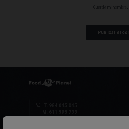
Guarda mi nombre, 
T. 984 045 045
M. 611 595 738
C/ La Vega, 26 - Local