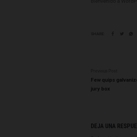
Bienvenido a WordPre
SHARE:
Previous Post
Few quips galvani
jury box
DEJA UNA RESPU