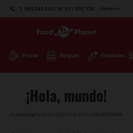
T. 984 045 045 / M. 611 595 738
Llamanos
Pizzas
Burguer
Ensaladas
¡Hola, mundo!
by
sahil singh
on
28 DE FEBRERO DE 2022
in
SIN CATEGORÍA