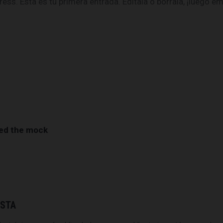
ss. Esta es tu primera entrada. Edítala o bórrala, ¡luego emp
zed the mock
ESTA