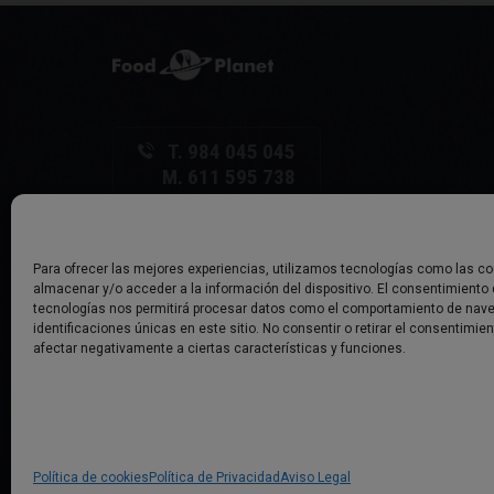
T. 984 045 045
M. 611 595 738
C/ La Vega, 26 - Local
33600 Mieres - ASTURIAS
Para ofrecer las mejores experiencias, utilizamos tecnologías como las co
almacenar y/o acceder a la información del dispositivo. El consentimiento
tecnologías nos permitirá procesar datos como el comportamiento de nave
identificaciones únicas en este sitio. No consentir o retirar el consentimie
afectar negativamente a ciertas características y funciones.
© Copyright Food Planet
Política de cookies
Política de Privacidad
Aviso Legal