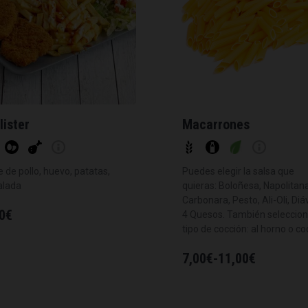
lister
Macarrones
te de pollo, huevo, patatas,
Puedes elegir la salsa que
alada
quieras: Boloñesa, Napolitana
Carbonara, Pesto, Ali-Oli, Diá
0
€
4 Quesos. También seleccion
tipo de cocción: al horno o co
7,00
€
-
11,00
€