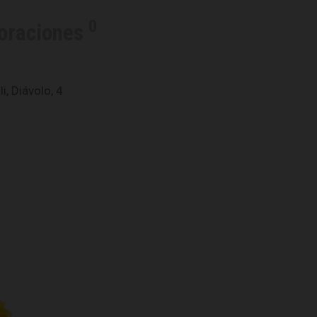
0
oraciones
i, Diávolo, 4