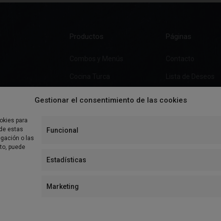
Productos
Páginas
Combos y Menús
Contacto
Cocina Turca
Lista de Deseos
Pizza
Gestionar el consentimiento de las cookies
Burgers
okies para
Ensaladas
 de estas
Funcional
gación o las
Especialidades
nto, puede
Estadísticas
Bebidas y Postres
Marketing