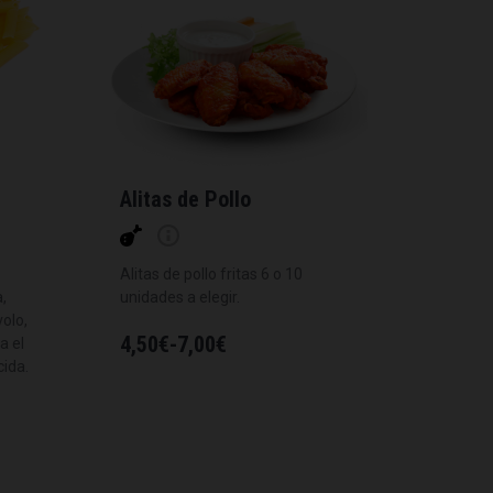
Alitas de Pollo
Alitas de pollo fritas 6 o 10
,
unidades a elegir.
volo,
4,50
€
-
7,00
€
a el
cida.