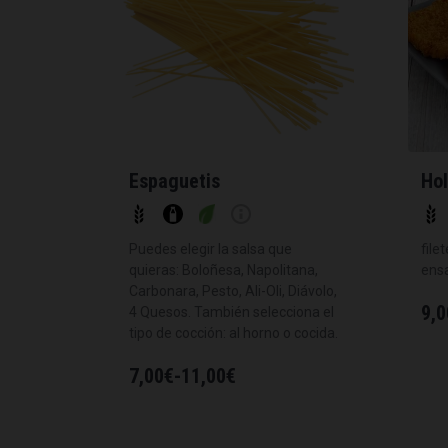
Espaguetis
Hol
Puedes elegir la salsa que
file
quieras: Boloñesa, Napolitana,
ens
Carbonara, Pesto, Ali-Oli, Diávolo,
9,0
4 Quesos. También selecciona el
tipo de cocción: al horno o cocida.
7,00
€
-
11,00
€