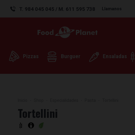
T. 984 045 045 / M. 611 595 738
Llamanos
Pizzas
Burguer
Ensaladas
Inicio
Shop
Especialidades
Pasta
Tortellini
Tortellini