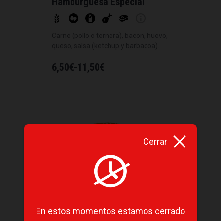
Hamburguesa Especial
Carne (pollo o ternera), bacon, huevo,
queso, salsa (ketchup y barbacoa).
6,50
€
-
11,50
€
Cerrar
En estos momentos estamos cerrado