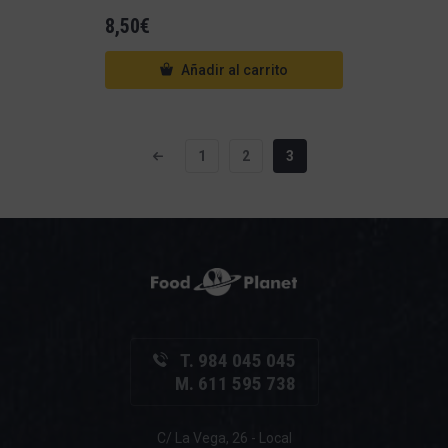
8,50
€
Añadir al carrito
1
2
3
T. 984 045 045
M. 611 595 738
C/ La Vega, 26 - Local